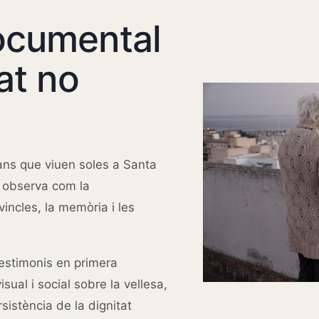
ocumental
at no
ans que viuen soles a Santa
e observa com la
vincles, la memòria i les
 testimonis en primera
sual i social sobre la vellesa,
rsistència de la dignitat